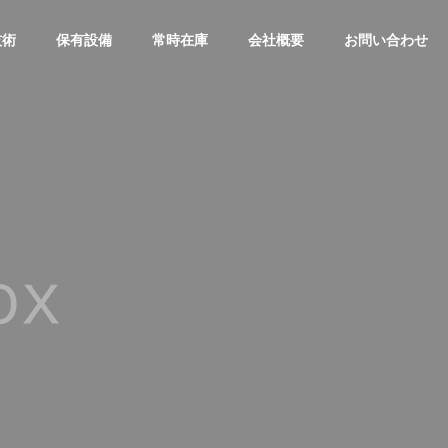
技術
保有設備
常時在庫
会社概要
お問い合わせ
概要・沿革
Overview
スピード対応
速くかつ丁寧に対応いたします