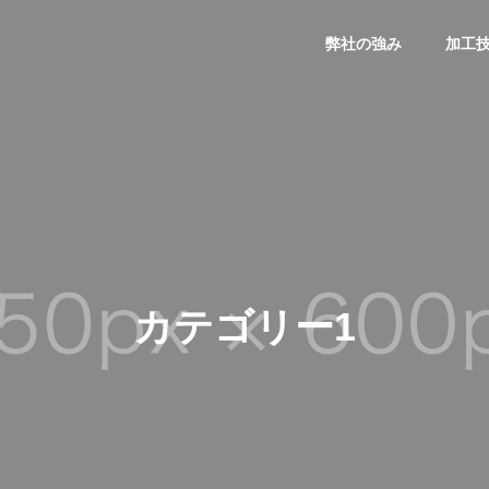
弊社の強み
加工
本社・塩浜工場
Access
カ
テ
ゴ
リ
ー
1
を一個から製作
試作品を少量で
ないものを作ります
まずは作って確かめたいにお応え