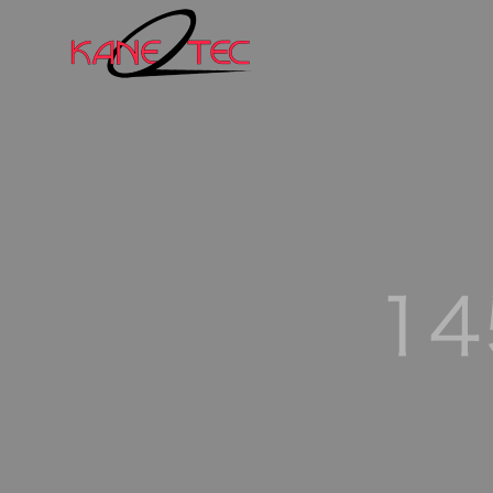
会社概要
ご挨拶
Greeting
Company
弊社の強み
Our Strength
規格外品
市場の規格に