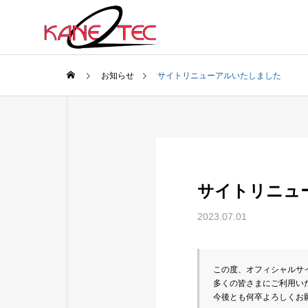
お知らせ
サイトリニューアルいたしました
会社概要
ご挨拶
Greeting
Company
弊社の強み
サイトリニュ
Our Strength
2023.07.01
この度、オフィシャルサ
規格外品
多くの皆さまにご利用い
市場の規格に
今後とも何卒よろしくお