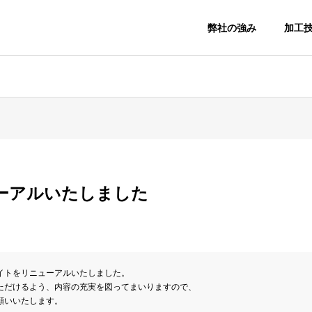
弊社の強み
加工
本社・塩浜工場
Access
ーアルいたしました
イトをリニューアルいたしました。
を一個から製作
試作品を少量で
ただけるよう、内容の充実を図ってまいりますので、
ないものを作ります
まずは作って確かめたいにお応え
願いいたします。